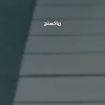
رياكسنج