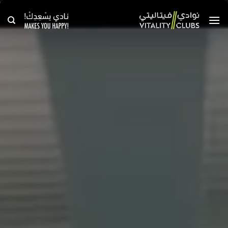
خطي
لمحتوى